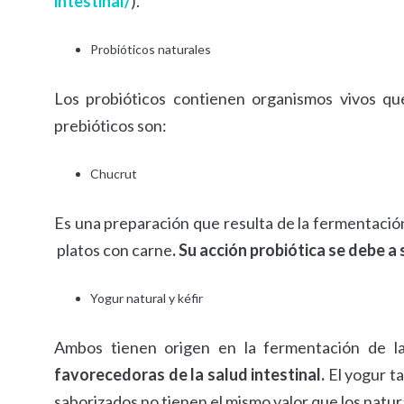
intestinal/
).
Probióticos naturales
Los probióticos contienen organismos vivos que 
prebióticos son:
Chucrut
Es una preparación que resulta de la fermentació
platos con carne
. Su acción probiótica se debe a
Yogur natural y kéfir
Ambos tienen origen en la fermentación de l
favorecedoras de la salud intestinal.
El yogur t
saborizados no tienen el mismo valor que los natur