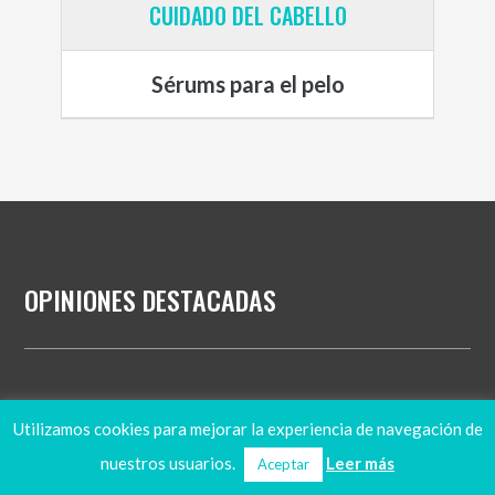
CUIDADO DEL CABELLO
Sérums para el pelo
OPINIONES DESTACADAS
Las mejores navajas de afeitar
Utilizamos cookies para mejorar la experiencia de navegación de
Las mejores depiladoras faciales
nuestros usuarios.
Leer más
Aceptar
Los mejores cepillos de dientes de bambú