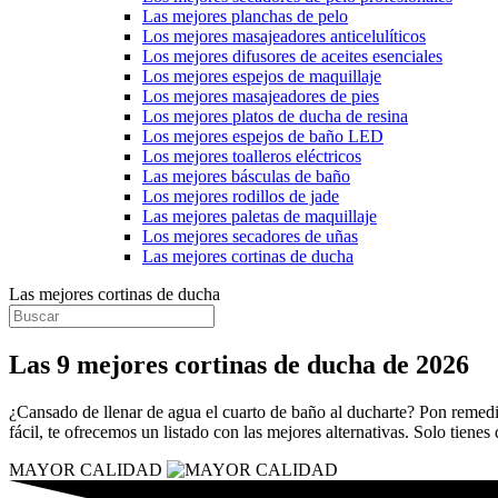
Las mejores planchas de pelo
Los mejores masajeadores anticelulíticos
Los mejores difusores de aceites esenciales
Los mejores espejos de maquillaje
Los mejores masajeadores de pies
Los mejores platos de ducha de resina
Los mejores espejos de baño LED
Los mejores toalleros eléctricos
Las mejores básculas de baño
Los mejores rodillos de jade
Las mejores paletas de maquillaje
Los mejores secadores de uñas
Las mejores cortinas de ducha
Las mejores cortinas de ducha
Las 9 mejores cortinas de ducha de 2026
¿Cansado de llenar de agua el cuarto de baño al ducharte? Pon remed
fácil, te ofrecemos un listado con las mejores alternativas. Solo tienes
MAYOR CALIDAD