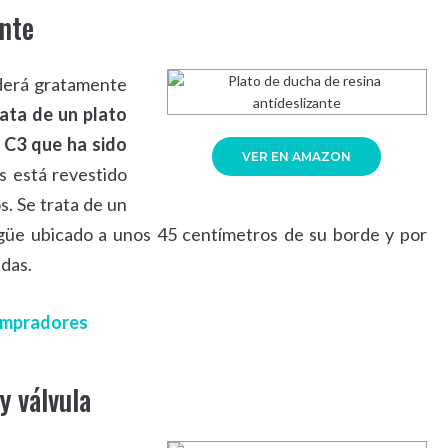
ante
nderá gratamente
rata de un plato
l C3 que ha sido
VER EN AMAZON
 está revestido
s. Se trata de un
güe ubicado a unos 45 centímetros de su borde y por
idas.
compradores
y válvula