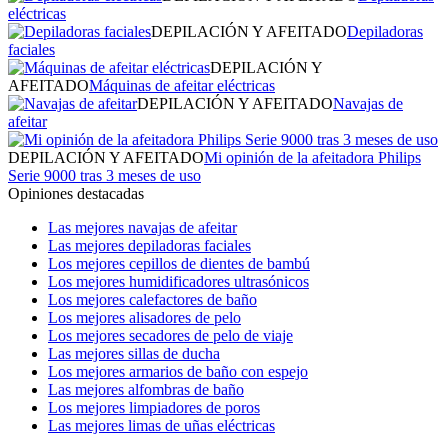
eléctricas
DEPILACIÓN Y AFEITADO
Depiladoras
faciales
DEPILACIÓN Y
AFEITADO
Máquinas de afeitar eléctricas
DEPILACIÓN Y AFEITADO
Navajas de
afeitar
DEPILACIÓN Y AFEITADO
Mi opinión de la afeitadora Philips
Serie 9000 tras 3 meses de uso
Opiniones destacadas
Las mejores navajas de afeitar
Las mejores depiladoras faciales
Los mejores cepillos de dientes de bambú
Los mejores humidificadores ultrasónicos
Los mejores calefactores de baño
Los mejores alisadores de pelo
Los mejores secadores de pelo de viaje
Las mejores sillas de ducha
Los mejores armarios de baño con espejo
Las mejores alfombras de baño
Los mejores limpiadores de poros
Las mejores limas de uñas eléctricas