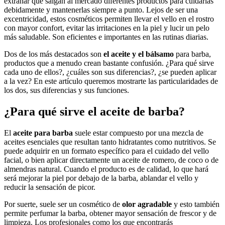
extrañar que salgan al mercado diferentes productos para cuidarlas
debidamente y mantenerlas siempre a punto. Lejos de ser una
excentricidad, estos cosméticos permiten llevar el vello en el rostro
con mayor confort, evitar las irritaciones en la piel y lucir un pelo
más saludable. Son eficientes e importantes en las rutinas diarias.
Dos de los más destacados son
el aceite y el bálsamo
para barba,
productos que a menudo crean bastante confusión. ¿Para qué sirve
cada uno de ellos?, ¿cuáles son sus diferencias?, ¿se pueden aplicar
a la vez? En este artículo queremos mostrarte las particularidades de
los dos, sus diferencias y sus funciones.
¿Para qué sirve el aceite de barba?
El
aceite para barba
suele estar compuesto por una mezcla de
aceites esenciales que resultan tanto hidratantes como nutritivos. Se
puede adquirir en un formato específico para el cuidado del vello
facial, o bien aplicar directamente un aceite de romero, de coco o de
almendras natural. Cuando el producto es de calidad, lo que hará
será mejorar la piel por debajo de la barba, ablandar el vello y
reducir la sensación de picor.
Por suerte, suele ser un cosmético de
olor agradable
y esto también
permite perfumar la barba, obtener mayor sensación de frescor y de
limpieza. Los profesionales como los que encontrarás