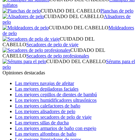
sulfatos
CUIDADO DEL CABELLO
Planchas de pelo
CUIDADO DEL CABELLO
Alisadores de
pelo
CUIDADO DEL CABELLO
Moldeadores
de pelo
CUIDADO DEL
CABELLO
Secadores de pelo de viaje
CUIDADO DEL
CABELLO
Secadores de pelo profesionales
CUIDADO DEL CABELLO
Sérums para el
pelo
Opiniones destacadas
Las mejores navajas de afeitar
Las mejores depiladoras faciales
Los mejores cepillos de dientes de bambú
Los mejores humidificadores ultrasónicos
Los mejores calefactores de baño
Los mejores alisadores de pelo
Los mejores secadores de pelo de viaje
Las mejores sillas de ducha
Los mejores armarios de baño con espejo
Las mejores alfombras de baño
Los mejores limpiadores de poros